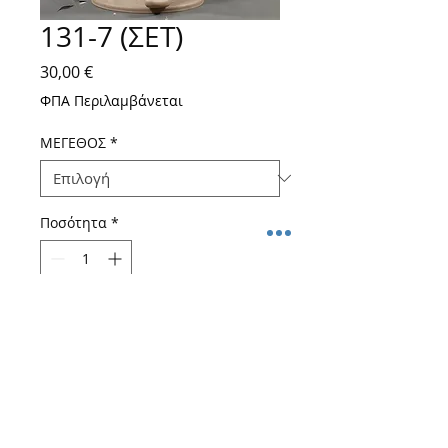
131-7 (ΣΕΤ)
Τιμή
30,00 €
ΦΠΑ Περιλαμβάνεται
ΜΕΓΕΘΟΣ
*
Ποσότητα
*
Προσθήκη στο καλάθι
ΣΕΤ ΝΟΣΗΛΕΥΤΙΚΗΣ
UNISEX Μπλούζα Unisex 3 τσέπες
κάτω (2 μεγάλες + 1 κινητού) και 1