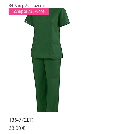
ΦΠΑ περιλαμβάνεται
65%pol./35%cot.
136-7 (ΣΕΤ)
Τιμή
33,00 €