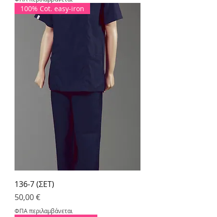
100% Cot. easy-iron
136-7 (ΣΕΤ)
Τιμή
50,00 €
ΦΠΑ περιλαμβάνεται